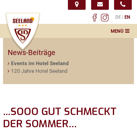
DE
EN
MENÜ
Startseite
News-Beiträge
Hotel
Events im Hotel Seeland
Seminar
120 Jahre Hotel Seeland
Restaurant & Öffnungszeiten
Aktuelles & Speisekarte
Service & Info
...SOOO GUT SCHMECKT
Impressionen
DER SOMMER…