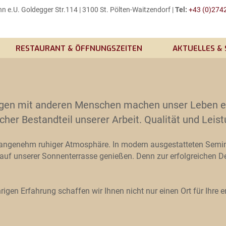
 e.U. Goldegger Str.114 | 3100 St. Pölten-Waitzendorf |
Tel:
+43 (0)2742
RESTAURANT & ÖFFNUNGSZEITEN
AKTUELLES & 
en mit anderen Menschen machen unser Leben erst
cher Bestandteil unserer Arbeit. Qualität und Leist
 angenehm ruhiger Atmosphäre. In modern ausgestatteten Semi
auf unserer Sonnenterrasse genießen. Denn zur erfolgreichen De
hrigen Erfahrung schaffen wir Ihnen nicht nur einen Ort für Ihr