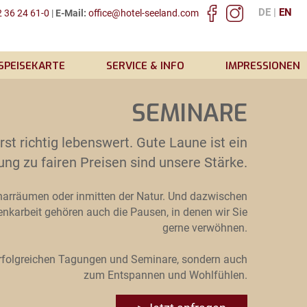
DE
EN
 36 24 61-0
|
E-Mail:
office@hotel-seeland.com
SPEISEKARTE
SERVICE & INFO
IMPRESSIONEN
SEMINARE
 richtig lebenswert. Gute Laune ist ein
ung zu fairen Preisen sind unsere Stärke.
narräumen oder inmitten der Natur. Und dazwischen
nkarbeit gehören auch die Pausen, in denen wir Sie
gerne verwöhnen.
e erfolgreichen Tagungen und Seminare, sondern auch
zum Entspannen und Wohlfühlen.