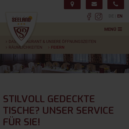
DE
EN
MENÜ
Startseite
DAS RESTAURANT & UNSERE ÖFFNUNGSZEITEN
RÄUMLICHKEITEN
FEIERN
Hotel
Seminar
Restaurant & Öffnungszeiten
Aktuelles & Speisekarte
STILVOLL GEDECKTE
Service & Info
TISCHE? UNSER SERVICE
Impressionen
FÜR SIE!