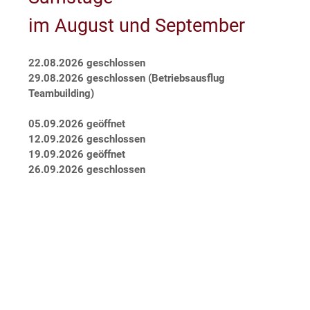
FIRMUNG
im August und September
Ganz besondere Tage für alle. Für Oma und Opa,
Papa und Kind, und für die Mama sowieso. Damit
22.08.2026 geschlossen
jeder dieser Tage zum unvergesslichen Moment
29.08.2026
geschlossen (Betriebsausflug
wird, stehen wir Ihnen mit unserem Know how von
Teambuilding)
Küche bis Service zur Seite.
05.09.2026 geöffnet
12.09.2026 geschlossen
19.09.2026 geöffnet
26.09.2026 geschlossen