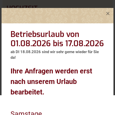
HOCHZEIT
×
Ihre Hochzeit soll zum schönsten Tag werden. Wir
unterstützen Sie professionell bei der Planung und
Durchführung. Mit Qualität, Gastlichkeit und
Betriebsurlaub von
Kreativität. Feiern will eben gelernt sein!
01.08.2026 bis 17.08.2026
"JA im
Garten
"
ab DI 18.08.2026 sind wir sehr gerne wieder für Sie
Gerne können Sie in unserem
Garten-Pavillon
nach
da!
Absprache mit dem Standesamt St. Pölten Ihre Ehe
schließen.
Ihre Anfragen werden erst
nach unserem Urlaub
bearbeitet.
TAUFE, ERSTKOMMUNION,
Samstage