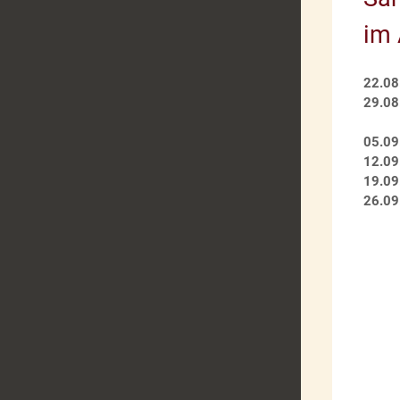
im 
22.08
29.0
05.09
12.09
19.09
26.09