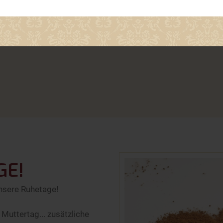
GE!
unsere Ruhetage!
Muttertag... zusätzliche