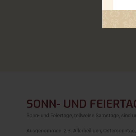
SONN- UND FEIERTA
Sonn- und Feiertage, teilweise Samstage, sind 
Ausgenommen z.B. Allerheiligen, Ostersonntag, 