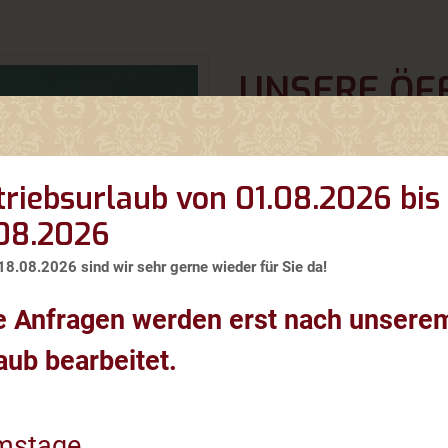
UNSERE ÖF
RESTAURAN
Betriebsurlaub 0
triebsurlaub von 01.08.2026 bis
ab DI 18.08.2026 sind wir s
.08.2026
MO-FR ist unser Haus ganz
18.08.2026 sind wir sehr gerne wieder für Sie da!
SA
siehe unten!
e Anfragen werden erst nach unsere
aub bearbeitet.
Warme Küche von 11:30 Uhr 
Bei Bedarf und Vorreservie
möglich!
mstage