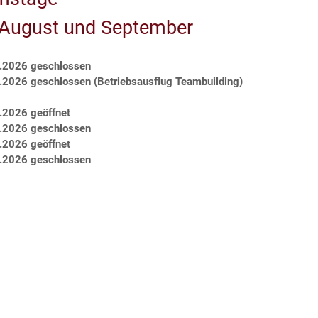
Kurzfristige Änderungen v
August und September
Betriebsurlaub 01.08.2026-17.08.202
.2026 geschlossen
ab DI 18.08.2026 sind wir sehr gerne wieder für Sie da!
8.2026
geschlossen (Betriebsausflug Teambuilding)
.2026 geöffnet
Samstage
.2026 geschlossen
.2026 geöffnet
im August und September
.2026 geschlossen
22.08.2026 geschlossen
29.08.2026
geschlossen (Betriebsausflug Teambuilding)
05.09.2026 geöffnet
12.09.2026 geschlossen
19.09.2026 geöffnet
26.09.2026 geschlossen