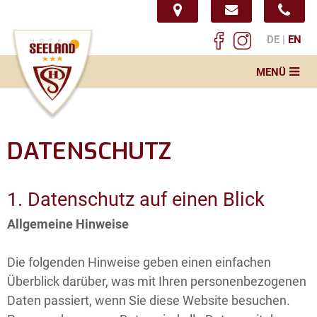
DE
EN
MENÜ
Startseite
Hotel
DATENSCHUTZ
Seminar
Restaurant & Öffnungszeiten
1. Datenschutz auf einen Blick
Aktuelles & Speisekarte
Allgemeine Hinweise
Service & Info
Die folgenden Hinweise geben einen einfachen
Impressionen
Überblick darüber, was mit Ihren personenbezogenen
Daten passiert, wenn Sie diese Website besuchen.